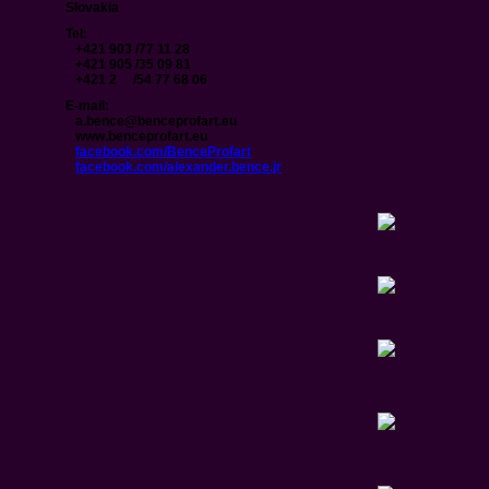
Slovakia
Tel:
+421 903 /77 11 28
+421 905 /35 09 81
+421 2 /54 77 68 06
E-mail:
a.bence@benceprofart.eu
www.benceprofart.eu
facebook.com/BenceProfart
facebook.com/alexander.bence.jr