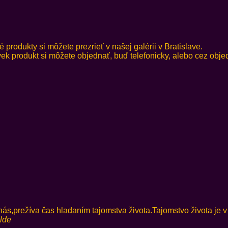
produkty si môžete prezrieť v našej galérii v Bratislave.
vek produkt si môžete objednať, buď telefonicky, alebo cez obj
režíva čas hladaním tajomstva života.Tajomstvo života je v
lde