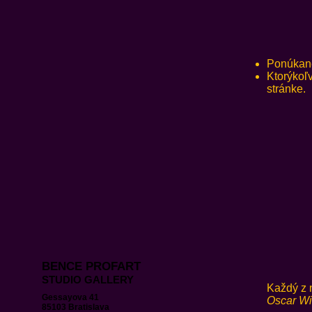
Ponúkané 
Ktorýkoľ
stránke.
BENCE PROFART
STUDIO GALLERY
Každý z nás,p
Gessayova 41
Oscar Wi
85103 Bratislava