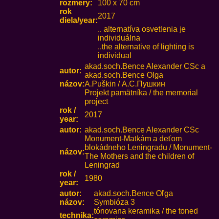
rozmery:
100 x 70 cm
rok
2017
diela/year:
.. alternatíva osvetlenia je
individuálna
..the alternative of lighting is
individual
akad.soch.Bence Alexander CSc a
autor:
akad.soch.Bence Olga
názov:
A.Puškin / А.С.Пушкин
Projekt pamätníka / the memorial
project
rok /
2017
year:
autor:
akad.soch.Bence Alexander CSc
Monument-Matkám a deťom
blokádneho Leningradu / Monument-
názov:
The Mothers and the children of
Leningrad
rok /
1980
year:
autor:
akad.soch.Bence Oľga
názov:
Symbióza 3
tónovana keramika / the toned
technika: