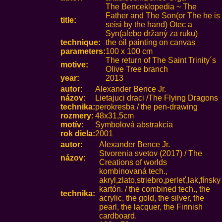
The Benceklopedia ~ The
Father and The Son(or The he is
title:
seisi by the hand) Otec a
Syn(alebo držaný za ruku)
technique:
the oil painting on canvas
parameters:
100 x 100 cm
The return of The Saint Trinity´s
motive:
Olive Tree branch
year:
2013
autor:
Alexander Bence Jr.
názov:
Lietajuci draci /The Flying Dragons
technika:
perokresba / the pen-drawing
rozmery:
48x31,5cm
motív:
Symbolová abstrakcia
rok diela:
2001
autor:
Alexander Bence Jr.
Stvorenia svetov (2017) / The
názov:
Creations of worlds
kombinovaná tech.,
akryl,zlato,striebro,perleť,lak,fínsky
kartón. / the combined tech., the
technika:
acrylic, the gold, the silver, the
pearl, the lacquer, the Finnish
cardboard.