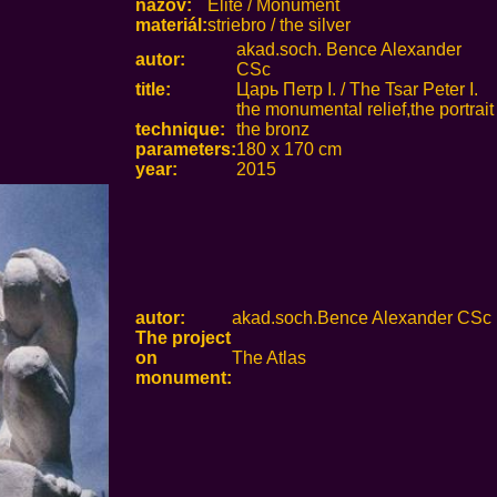
názov:
Elite / Monument
materiál:
striebro / the silver
akad.soch. Bence Alexander
autor:
CSc
title:
Царь Петр I. / The Tsar Peter I.
the monumental relief,the portrait
technique:
the bronz
parameters:
180 x 170 cm
year:
2015
autor:
akad.soch.Bence Alexander CSc
The project
on
The Atlas
monument: