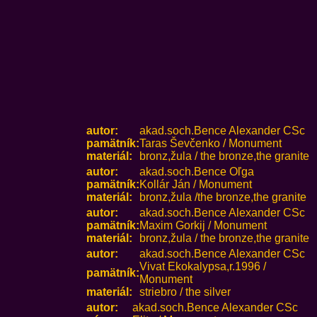
autor:
akad.soch.Bence Alexander CSc
pamätník:
Taras Ševčenko / Monument
materiál:
bronz,žula / the bronze,the granite
autor:
akad.soch.Bence Oľga
pamätník:
Kollár Ján / Monument
materiál:
bronz,žula /the bronze,the granite
autor:
akad.soch.Bence Alexander CSc
pamätník:
Maxim Gorkij / Monument
materiál:
bronz,žula / the bronze,the granite
autor:
akad.soch.Bence Alexander CSc
Vivat Ekokalypsa,r.1996 /
pamätník:
Monument
materiál:
striebro / the silver
autor:
akad.soch.Bence Alexander CSc