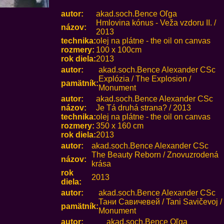
autor:
akad.soch.Bence Oľga
Hmlovina kónus - Veža vzdoru II. /
názov:
2013
technika:
olej na plátne - the oil on canvas
rozmery:
100 x 100cm
rok diela:
2013
autor:
akad.soch.Bence Alexander CSc
Explózia / The Explosion /
pamätník:
Monument
autor:
akad.soch.Bence Alexander CSc
názov:
Je Tá druhá strana? / 2013
technika:
olej na plátne - the oil on canvas
rozmery:
350 x 160 cm
rok diela:
2013
autor:
akad.soch.Bence Alexander CSc
The Beauty Reborn / Znovuzrodená
názov:
krása
rok
2013
diela:
autor:
akad.soch.Bence Alexander CSc
Тани Савичевей / Tani Savičevoj /
pamätník:
Monument
autor:
akad.soch.Bence Oľga